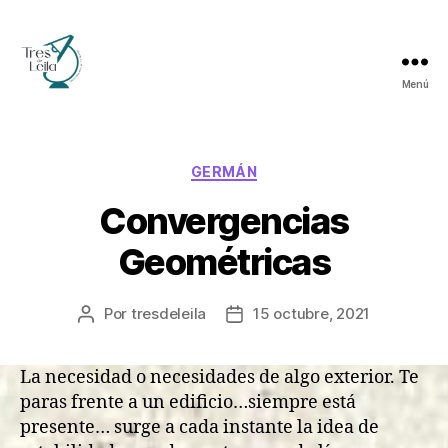
Menú
Tres
de
Leila
Categorías
GERMÁN
Convergencias
Geométricas
Por
tresdeleila
15 octubre, 2021
Autor
Fecha
de
de
la
la
La necesidad o necesidades de algo exterior. Te
entrada
entrada
paras frente a un edificio…siempre está
presente… surge a cada instante la idea de