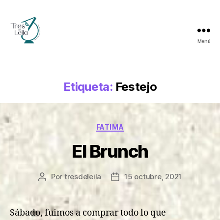
Menú
Tres
de
Leila
Etiqueta:
Festejo
Categorías
FATIMA
El Brunch
Por
tresdeleila
15 octubre, 2021
Autor
Fecha
de
de
la
la
entrada
entrada
Sábado, fuimos a comprar todo lo que