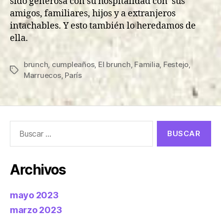
sido generosa con su hospitalidad con sus
amigos, familiares, hijos y a extranjeros
intachables. Y esto también lo heredamos de
ella.
brunch
,
cumpleaños
,
El brunch
,
Familia
,
Festejo
,
Etiquetas
Marruecos
,
París
Buscar:
Archivos
mayo 2023
marzo 2023