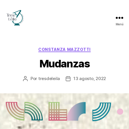
Menú
Tres
de
Leila
Categorías
CONSTANZA MAZZOTTI
Mudanzas
Por
tresdeleila
13 agosto, 2022
Autor
Fecha
de
de
la
la
entrada
entrada