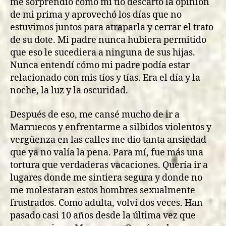
me sorprendió cómo mi tío descartó la opinión
de mi prima y aprovechó los días que no
estuvimos juntos para atraparla y cerrar el trato
de su dote. Mi padre nunca hubiera permitido
que eso le sucediera a ninguna de sus hijas.
Nunca entendí cómo mi padre podía estar
relacionado con mis tíos y tías. Era el día y la
noche, la luz y la oscuridad.
Después de eso, me cansé mucho de ir a
Marruecos y enfrentarme a silbidos violentos y
vergüenza en las calles me dio tanta ansiedad
que ya no valía la pena. Para mí, fue más una
tortura que verdaderas vacaciones. Quería ir a
lugares donde me sintiera segura y donde no
me molestaran estos hombres sexualmente
frustrados. Como adulta, volví dos veces. Han
pasado casi 10 años desde la última vez que