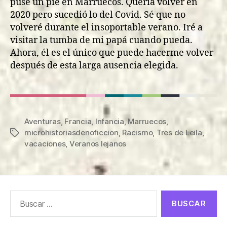
puse un pie en Marruecos. Quería volver en
2020 pero sucedió lo del Covid. Sé que no
volveré durante el insoportable verano. Iré a
visitar la tumba de mi papá cuando pueda.
Ahora, él es el único que puede hacerme volver
después de esta larga ausencia elegida.
Aventuras
,
Francia
,
Infancia
,
Marruecos
,
microhistoriasdenoficcion
,
Racismo
,
Tres de Leila
,
Etiquetas
vacaciones
,
Veranos lejanos
Buscar: