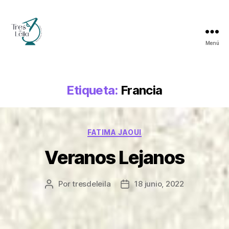
Menú
Tres
de
Leila
Etiqueta:
Francia
Categorías
FATIMA JAOUI
Veranos Lejanos
Por
tresdeleila
18 junio, 2022
Autor
Fecha
de
de
la
la
entrada
entrada