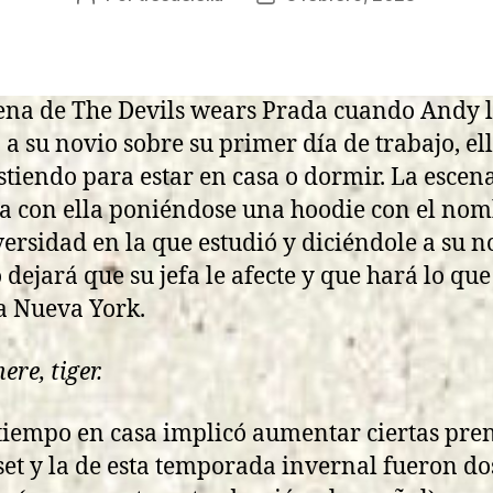
de
de
la
la
entrada
entrada
ena de The Devils wears Prada cuando Andy 
 a su novio sobre su primer día de trabajo, ell
istiendo para estar en casa o dormir. La escen
za con ella poniéndose una hoodie con el no
versidad en la que estudió y diciéndole a su n
 dejará que su jefa le afecte y que hará lo que
a Nueva York.
ere, tiger.
tiempo en casa implicó aumentar ciertas pre
set y la de esta temporada invernal fueron do