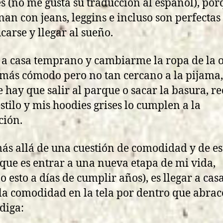
s (no me gusta su traducción al español), por
an con jeans, leggins e incluso son perfectas
carse y llegar al sueño.
 a casa temprano y cambiarme la ropa de la o
 más cómodo pero no tan cercano a la pijama,
 hay que salir al parque o sacar la basura, r
estilo y mis hoodies grises lo cumplen a la
ción.
ás allá de una cuestión de comodidad y de est
 que es entrar a una nueva etapa de mi vida,
o esto a días de cumplir años), es llegar a cas
 la comodidad en la tela por dentro que abrac
 diga: