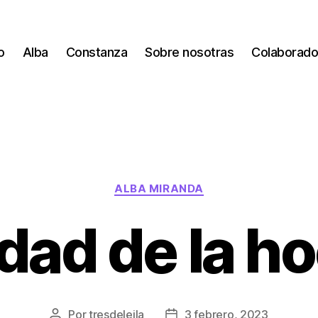
io
Alba
Constanza
Sobre nosotras
Colaborado
Categorías
ALBA MIRANDA
dad de la h
Por
tresdeleila
3 febrero, 2023
Autor
Fecha