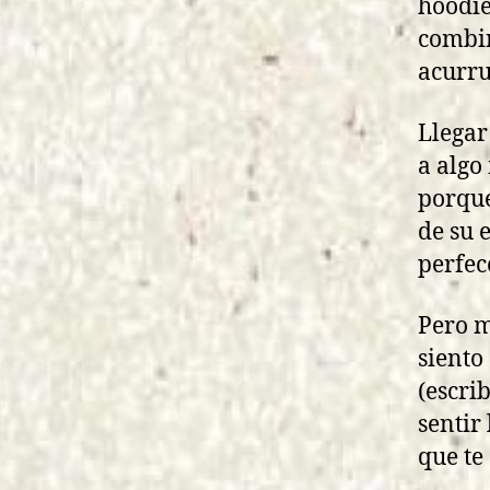
hoodie
combin
acurru
Llegar
a algo
porque
de su 
perfec
Pero m
siento
(escrib
sentir
que te