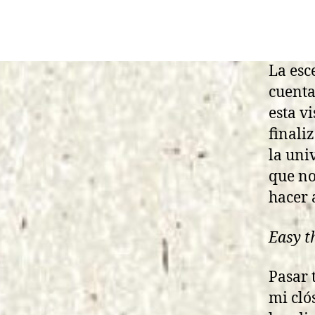
La esc
cuenta
esta v
finali
la uni
que no
hacer 
Easy th
Pasar 
mi cló