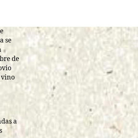
le
a se
a
mbre de
ovio
 vino
ndas a
s