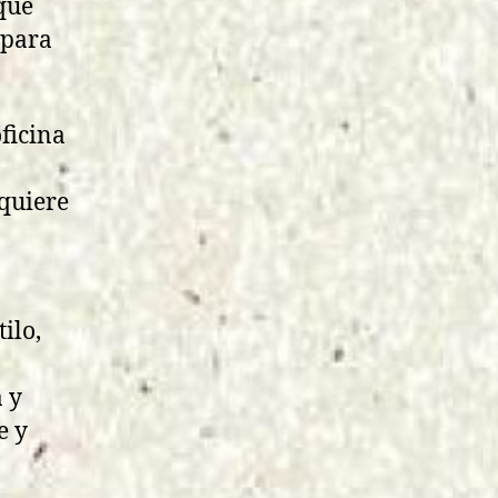
que
 para
ficina
equiere
ilo,
a y
e y