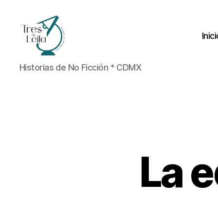
Inic
Tres
Historias de No Ficción * CDMX
de
Leila
La e